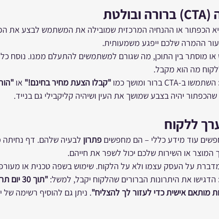
ולטת
אה לפעולה (CTA) היא הכפתור או ההנחיה המרכזית שמובילה את המשתמש לבצע את
יעור ההמרה שלכם ייפגע משמעותית.
חלש או מוסתר בין התוכן, מה שגורם למשתמשים להתעלם ממנו. נוסח כלל
קוח מה הוא מקבל.
 השתמשו ב-CTA ברור ומושך כמו 
"קבלו הצעת מחיר בחינם!"
 או 
"הורי
 שהכפתור יהיה בצבע שמושך את העין ושיהיה קליקבילי גם בנייד.
רך ללקוח
ים עוד מידע כללי – הם מחפשים 
פתרון
 לבעיה שלהם. דף נחיתה מ
המוצר או השירות שלכם יכול לשפר את חייהם.
דברת על העסק עצמו ולא על הלקוח. שימוש בשפה טכנית או מעורפ
 הדגישו את היתרונות הברורים שהלקוח יקבל, למשל: 
ת מותאם אישית כדי לעזור לך להצליח"
. ניתן גם להוסיף רשימה של י