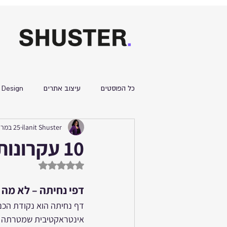
כל הפוסטים
עיצוב אתרים
 Design
ilanit Shuster
25 במרץ 2025
כתיבה שיווקית
דפי נחיתה
מ
10 עקרונות מובילים ליצירת דפי נחיתה ממירים
דירוג של NaN מתוך 5 כוכבים
דפי נחיתה – לא מ
דף נחיתה הוא נקודת הכנ
אינטראקטיבית שמטרתה להנ