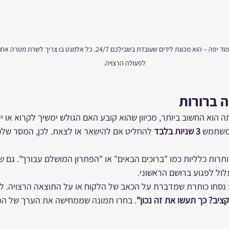
דף נחיתה ממיר הוא לא רק עמוד יפה – הוא מכונת לידים שעובדת בשבילכם 24/7. כל אל
לפעולה הרצויה.
 ברורות
ה הוא החשוב ביותר, מכיוון שהוא קובע האם הגולש ימשיך לקרוא או י
משתמש 
3 שניות בלבד
 להחליט אם להישאר או לצאת. לכן, המסר שלכם
ותרות כלליות כמו "ברוכים הבאים" או "הפתרון המושלם עבורך". גם ש
לול לפגוע ברושם הראשוני.
 נסחו כותרת שמדברת על הכאב של הלקוח או על התוצאה הרצויה. לד
קציב? כך תעשו את זה נכון"
. בחרו תמונה שממחישה את הערך של המו