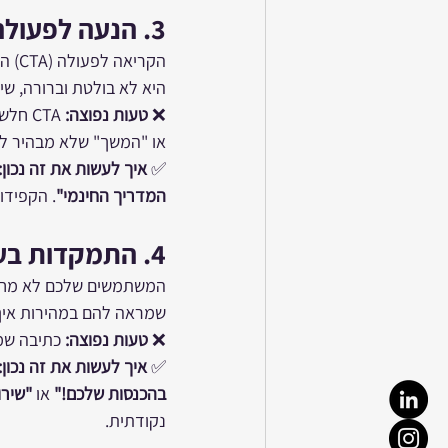
3. 
הנעה לפעולה (CTA) ברורה וב
הקרי
היא לא בולטת וברורה, ש
❌ 
טעות נפוצה:
 CTA 
או "המשך" שלא מבהיר לל
✅ 
איך לעשות את זה נכון:
המדריך החינמי"
. הקפידו
4. 
התמקדות בע
המשתמשים שלכם לא מחפש
שמראה להם במהירות איך 
❌ 
טעות נפוצה:
 כתיבה שמ
✅ 
איך לעשות את זה נכון:
בהכנסות שלכם!"
 או 
"שירו
נקודתית.