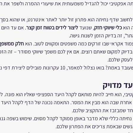
יתה אפקטיבי יכול להגדיל משמעותית את שיעורי ההמרה ולשפר את ה
חשוב שדף נחיתה הוא פתרון זול יותר לאתר אינטרנט, או שהוא בסך ה
 הוא 
כלי שיווקי חזק
, שנועד 
ליצור לידים בטווח זמן קצר
. אם עד היום
ר", זה בדיוק הזמן לשנות גישה.
וד אקראי שבו זורקים כמה משפטים ומקווים לטוב. הוא 
חלק ממשפך ש
דיוק למקום שאתם רוצים. אם אין לכם משפך שיווקי מסודר – זה הזמן
 לעסק שלכם.
צלול למאמר, 10 עקרונות מובילים ליצירת דפי נחיתה ממירים.
עד מדויק
יבי, הוא חייב להיות מותאם לקהל היעד הספציפי שאליו הוא פונה. לכ
פה אחרת שבה הוא מבין את המסר. התאמה נכונה של הדף לקהל היעד 
חד שמבזבז את התקציב שלכם.
 נחיתה כללי שלא מדבר באופן ממוקד לקהל מסוים. שימוש בשפה גנרי
נשים שבאמת צריכים את הפתרון שלכם.