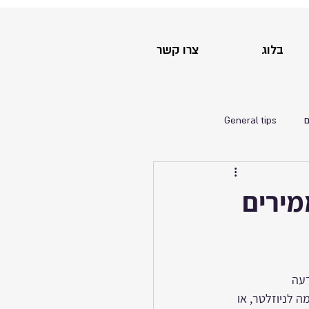
בלוג
צרו קשר
ם
General tips
עה 
 לניוזלטר, או 