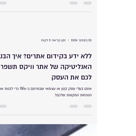
היא המפתח לשיפור מתמיד של חוויית המשתמש. עם השקת
התכונה החדשה "Session recordings" ב-Wix
20 בספט׳ 2024
זמן קריאה 5 דקות
ללא ידע בקידום אתרים? איך הבנ
האנליטיקה של אתר וויקס תשפר
לכם את העסק
אתם בעלי עסק קטן או עצמאי שבחרתם ב-Wix כדי לבנות
הנוכחות המקוונת שלכם?